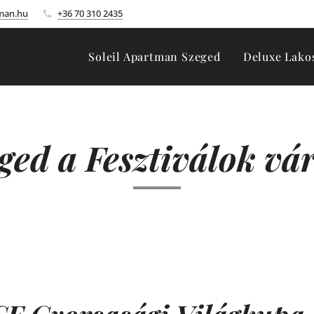
tman.hu
+36 70 310 2435
Soleil Apartman Szeged
Deluxe Lako
ged a Fesztiválok vá