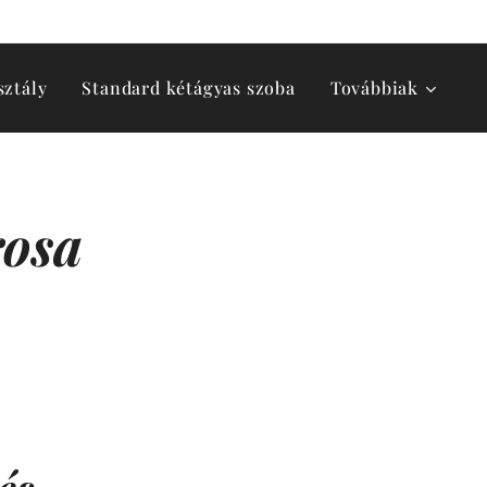
sztály
Standard kétágyas szoba
Továbbiak
rosa