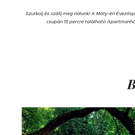
Szurkolj és szállj meg nálunk! A Maty-éri Evező
csupán 15 percre található Apartmanhá
B