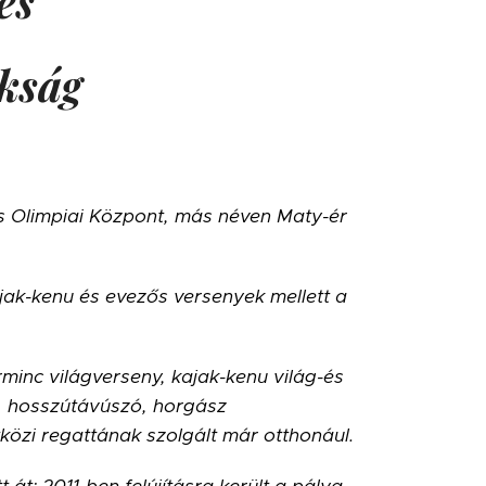
és
kság
s Olimpiai Központ, más néven Maty-ér
jak-kenu és evezős versenyek mellett a
.
arminc világverseny, kajak-kenu világ-és
, hosszútávúszó, horgász
özi regattának szolgált már otthonául.