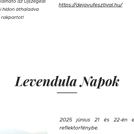
lálható az
Újszegedi
https://dejavufesztival.hu/
i hídon áthaladva
 rakpartot!
Levendula Napok
2025 június 21 és 22-én e
reflektorfénybe.