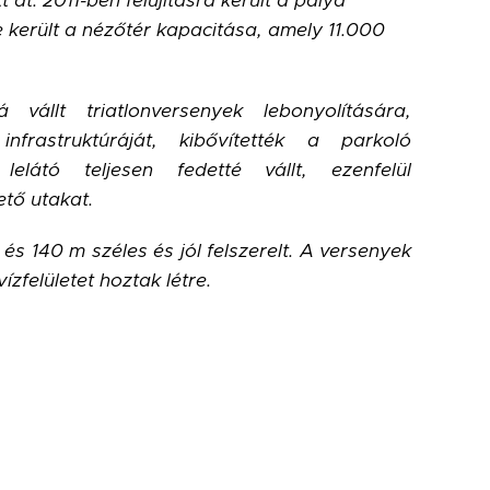
 át: 2011-ben felújításra került a pálya
re került a nézőtér kapacitása, amely 11.000
vállt triatlonversenyek lebonyolítására,
infrastruktúráját, kibővítették a parkoló
elátó teljesen fedetté vállt, ezenfelül
ető utakat.
 140 m széles és jól felszerelt. A versenyek
vízfelületet hoztak létre.