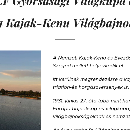
CF Gyorsasági Világkupa 
a Kajak-Kenu Világbajno
A Nemzeti Kajak-Kenu és Evező
Szeged mellett helyezkedik el.
Itt kerülnek megrendezésre a ka
triatlon-és horgászversenyek is
1981. június 27. óta több mint h
Európa bajnokság és világkupa
világbajnokságoknak és nemzetk