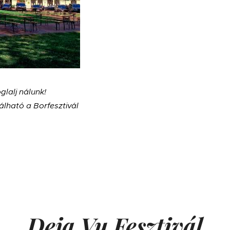
glalj nálunk!
lható a Borfesztivál
Deja Vu Fesztivál