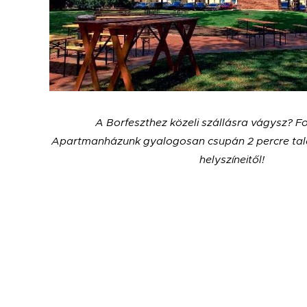
A Borfeszthez közeli szállásra vágysz? Fo
Apartmanházunk gyalogosan csupán 2 percre talá
helyszíneitől!