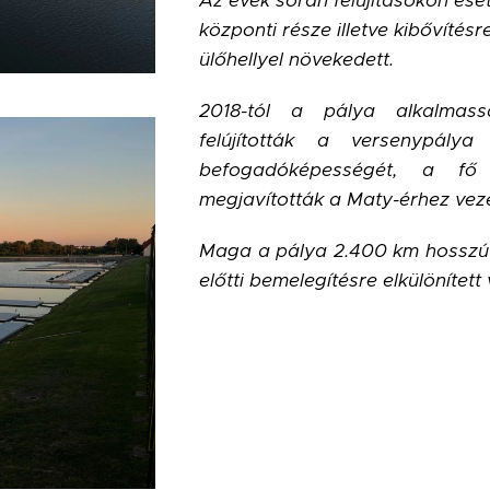
Az évek során felújításokon esett
központi része illetve kibővítés
ülőhellyel növekedett.
2018-tól a pálya alkalmassá 
felújították a versenypálya 
befogadóképességét, a fő l
megjavították a Maty-érhez vez
Maga a pálya 2.400 km hosszú és
előtti bemelegítésre elkülönített 