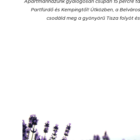
Apartmanházunk gyalogosan csupán 15 percre ta
Partfürdő és Kempingtől! Útközben, a Belváros
csodáld meg a gyönyörű Tisza folyót és