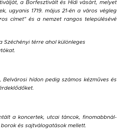
álját, a Borfesztivált és Hídi vásárt, melyet
k, ugyanis 1719. május 21-én a város végleg
áros címet" és a nemzet rangos településévé
a Széchényi térre ahol különleges
tókat.
n, Belvárosi hídon pedig számos kézműves és
érdeklődőket.
tált a koncertek, utcai táncok, finomabbnál-
borok és sajtválogatások mellett.