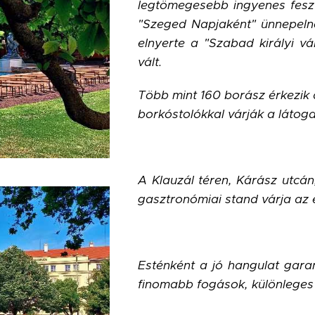
legtömegesebb ingyenes fesztiv
"Szeged Napjaként" ünnepelne
elnyerte a "Szabad királyi v
vált.
Több mint 160 borász érkezik 
borkóstolókkal várják a látoga
A Klauzál téren, Kárász utcá
gasztronómiai stand várja az 
Esténként a jó hangulat garan
finomabb fogások, különleges 