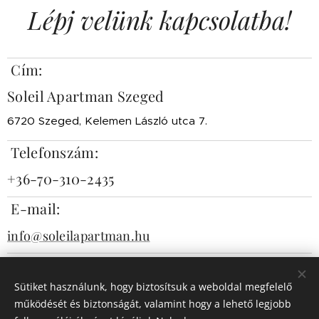
Lépj velünk kapcsolatba!
Cím:
Soleil Apartman Szeged
6720 Szeged, Kelemen László utca 7.
Telefonszám:
+36-70-310-2435
E-mail:
info@soleilapartman.hu
Facebook:
Sütiket használunk, hogy biztosítsuk a weboldal megfelelő
https://www.facebook.com/soleilapartman/
működését és biztonságát, valamint hogy a lehető legjobb