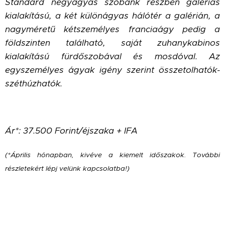
Standard négyágyas szobánk részben galériás
kialakítású, a két különágyas hálótér a galérián, a
nagyméretű kétszemélyes franciaágy pedig a
földszinten található, saját zuhanykabinos
kialakítású fürdőszobával és mosdóval. Az
egyszemélyes ágyak igény szerint összetolhatók-
széthúzhatók.
Ár*: 37.500 Forint/éjszaka + IFA
(*Április hónapban, kivéve a kiemelt időszakok. További
részletekért lépj velünk kapcsolatba!)