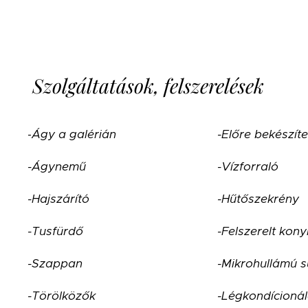
Szolgáltatások, felszerelések
-
Ágy a galérián
-Előre bekészíte
-Ágynemű
-Vízforraló
-Hajszárító
-Hűtőszekrény
-Tusfürdő
-Felszerelt kon
-Szappan
-Mikrohullámú s
-Törölközők
-Légkondícioná