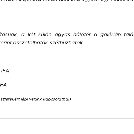
tásúak, a két külön ágyas hálótér a galérián talál
erint összetolhatók-széthúzhatók.
 IFA
IFA
szletekért lépj velünk kapcsolatba!)