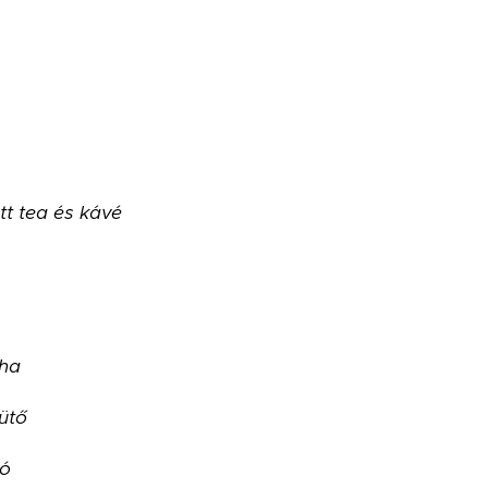
tt tea és kávé
yha
ütő
ló