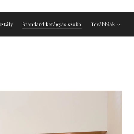
sztály
Standard kétágyas szoba
Továbbiak