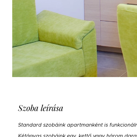
Szoba leírása
Standard szobáink apartmanként is funkcionálna
Kétágyas szobáink egy, kettő vagy három darab 