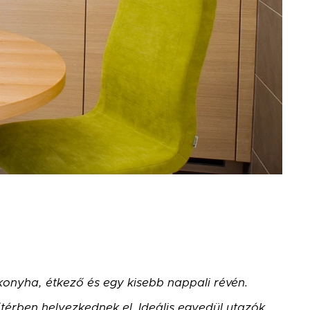
konyha, étkező és egy kisebb nappali révén.
érben helyezkednek el. Ideális egyedül utazók,