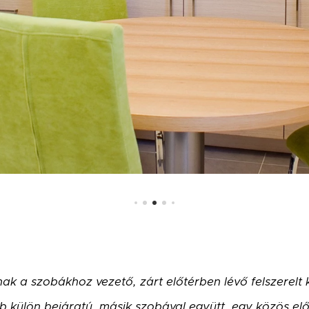
k a szobákhoz vezető, zárt előtérben lévő felszerelt 
külön bejáratú, másik szobával együtt, egy közös előt