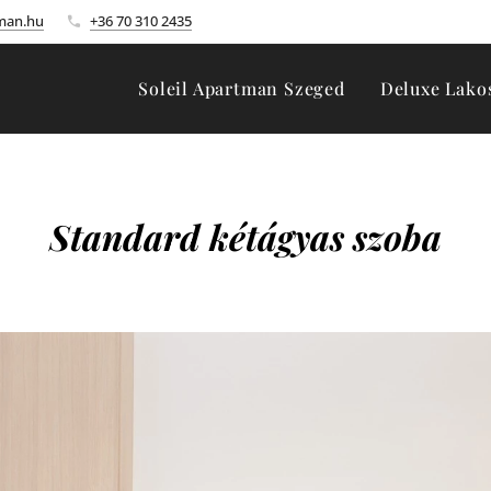
tman.hu
+36 70 310 2435
Soleil Apartman Szeged
Deluxe Lako
Standard kétágyas szoba