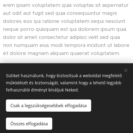
enim ipsam voluptatem quia voluptas sit aspernatur
aut odit aut fugit sed quia consequuntur magni
dolores eos qui ratione voluptatem sequi nesciunt
neque porro quisquam est qui dolorem ipsum quia
dolor sit amet consectetur adipisci velit sed quia
non numquam eius modi tempora incidunt ut labore
et dolore magnam aliquam quaerat voluptatem.
Share
Sütiket használunk, hogy biztosítsuk a weboldal megfelelő
működését és biztonságát, valamint hogy a lehető legjobb
felhasználói élményt kínáljuk Neked.
Csak a legszükségesebbek elfogadása
©
Soleil Apartman/ Minden jog fenntartva!
Összes elfogadása
Sütik