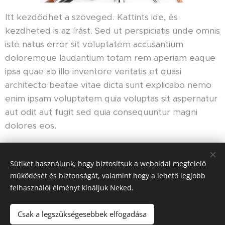
Itt kezdődhet a szöveged. Kattints ide, és
kezdheted is az írást. Sed ut perspiciatis unde omnis
iste natus error sit voluptatem accusantium
doloremque laudantium totam rem aperiam eaque
ipsa quae ab illo inventore veritatis et quasi
architecto beatae vitae dicta sunt explicabo nemo
enim ipsam voluptatem quia voluptas sit aspernatur
aut odit aut fugit sed quia consequuntur magni
dolores eos.
Sütiket használunk, hogy biztosítsuk a weboldal megfelelő
Share
működését és biztonságát, valamint hogy a lehető legjobb
felhasználói élményt kínáljuk Neked.
Csak a legszükségesebbek elfogadása