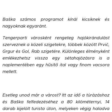
Baška számos programot kínál kicsiknek és
nagyoknak egyaránt.
Tengerparti városként rengeteg hajókirándulást
szerveznek a közeli szigetekre, többek között Prvić,
Grgur és Gol, Rab szigetére. Különleges élményként
emlékezhetsz vissza egy sétahajózásra is a
naplementében egy hűsítő ital vagy finom vacsora
mellett.
Esetleg unod már a várost? Itt az idő a túrázáshoz
és Baška felfedezéséhez a 80 kilóméternyi, 14
darab kijelölt turista úton, melyeken végig haladva