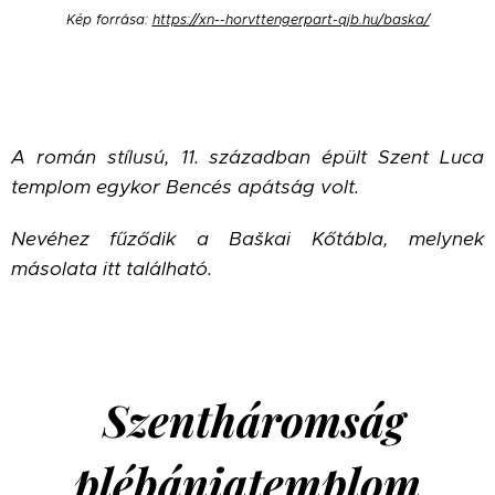
Kép forrása:
https://xn--horvttengerpart-qjb.hu/baska/
A román stílusú, 11. században épült Szent Luca
templom egykor Bencés apátság volt.
Nevéhez fűződik a Baškai Kőtábla, melynek
másolata itt található.
Szentháromság
plébániatemplom