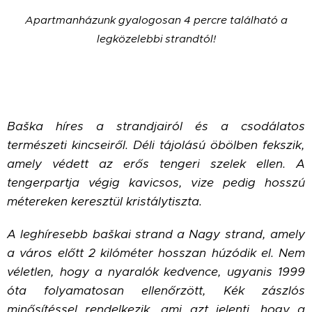
Apartmanházunk gyalogosan 4 percre található a
legközelebbi strandtól!
Ba
š
ka híres a strandjairól és a csodálatos
természeti kincseiről. Déli tájolású öbölben fekszik,
amely védett az erős tengeri szelek ellen. A
tengerpartja végig kavicsos, vize pedig hosszú
métereken keresztül kristálytiszta.
A leghíresebb ba
š
kai strand a Nagy strand, amely
a város előtt 2 kilóméter hosszan húzódik el. Nem
véletlen, hogy a nyaralók kedvence, ugyanis 1999
óta folyamatosan ellenőrzött, Kék zászlós
minősítéssel rendelkezik, ami azt jelenti, hogy a