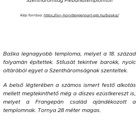
Szentháromság Plébániatemplomtól!
Kép forrása:
https://xn--horvttengerpart-qjb.hu/baska/
Baška legnagyobb temploma, melyet a 18. század
folyamán építettek. Stílusát tekintve barokk, nyolc
oltárából egyet a Szentháromságnak szenteltek.
A belső légterében a számos ismert festő alkotás
mellett megtekinthető még a díszes ezüstkereszt is,
melyet a Frangepán család ajándékozott a
templomnak. Tornya 28 méter magas.