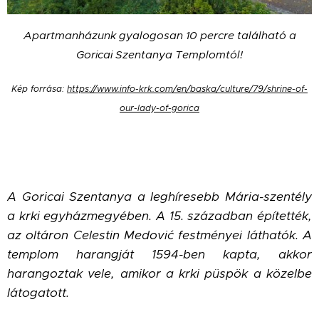
Apartmanházunk gyalogosan 10 percre található a
Goricai Szentanya Templomtól!
Kép forrása:
https://www.info-krk.com/en/baska/culture/79/shrine-of-
our-lady-of-gorica
A Goricai Szentanya a leghíresebb Mária-szentély
a krki egyházmegyében. A 15. században építették,
az oltáron Celestin Medović festményei láthatók. A
templom harangját 1594-ben kapta, akkor
harangoztak vele, amikor a krki püspök a közelbe
látogatott.