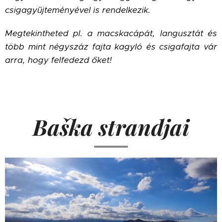
csigagyűjteményével is rendelkezik.
Megtekintheted pl. a macskacápát, langusztát és
több mint négyszáz fajta kagyló és csigafajta vár
arra, hogy felfedezd őket!
Ba
ška strandjai