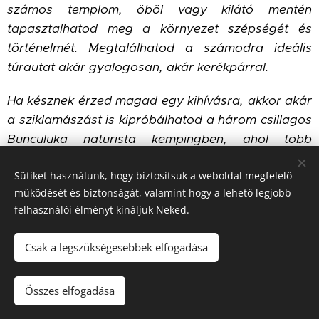
számos templom, öböl vagy kilátó mentén
tapasztalhatod meg a környezet szépségét és
történelmét. Megtalálhatod a számodra ideális
túrautat akár gyalogosan, akár kerékpárral.
Ha késznek érzed magad egy kihívásra, akkor akár
a sziklamászást is kipróbálhatod a három csillagos
Bunculuka naturista kempingben, ahol több
sziklamászó pályán is biztonságosan
Sütiket használunk, hogy biztosítsuk a weboldal megfelelő
gyakorolhatsz.
működését és biztonságát, valamint hogy a lehető legjobb
felhasználói élményt kínáljuk Neked.
Csak a legszükségesebbek elfogadása
©
Soleil Apartman/ Minden jog fenntartva!
Összes elfogadása
Sütik