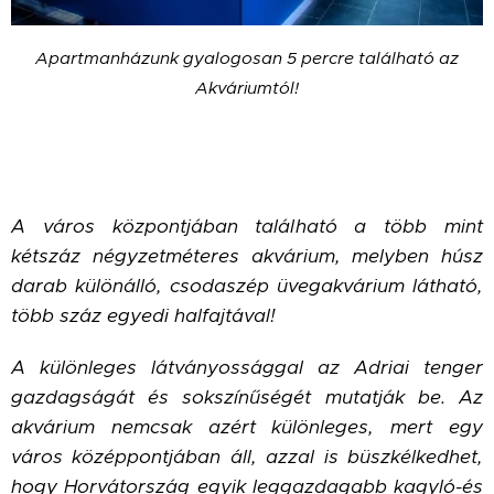
Apartmanházunk gyalogosan 5 percre található az
Akváriumtól!
A város központjában található a több mint
kétszáz négyzetméteres akvárium, melyben húsz
darab különálló, csodaszép üvegakvárium látható,
több száz egyedi halfajtával!
A különleges látványossággal az Adriai tenger
gazdagságát és sokszínűségét mutatják be.
Az
akvárium nemcsak azért különleges, mert egy
város középpontjában áll, azzal is büszkélkedhet,
hogy Horvátország egyik leggazdagabb kagyló-és