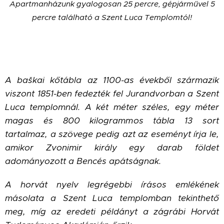
Apartmanházunk gyalogosan 25 percre, gépjárművel 5
percre található a Szent Luca Templ
omtól!
A baškai kőtábla az 1100-as évekből származik
viszont 1851-ben fedezték fel Jurandvorban a Szent
Luca templomnál.
A két méter széles, egy méter
magas és 800 kilogrammos tábla 13 sort
tartalmaz, a szövege pedig azt az eseményt írja le,
amikor Zvonimir király egy darab földet
adományozott a Bencés apátságnak.
A horvát nyelv legrégebbi írásos emlékének
másolata a Szent Luca templomban tekinthető
meg, míg az eredeti példányt a zágrábi Horvát