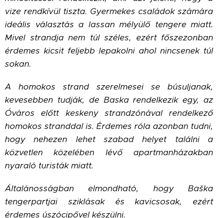
vize rendkívül tiszta. Gyermekes családok számára
ideális választás a lassan mélyülő tengere miatt.
Mivel strandja nem túl széles, ezért főszezonban
érdemes kicsit feljebb lepakolni ahol nincsenek túl
sokan.
A homokos strand szerelmesei se búsuljanak,
kevesebben tudják, de Baska rendelkezik egy, az
Óváros előtt keskeny strandzónával rendelkező
homokos stranddal is. Érdemes róla azonban tudni,
hogy nehezen lehet szabad helyet találni a
közvetlen közelében lévő apartmanházakban
nyaraló turisták miatt.
Általánosságban elmondható, hogy Ba
š
ka
tengerpartjai sziklásak és kavicsosak, ezért
érdemes úszócipővel készülni.