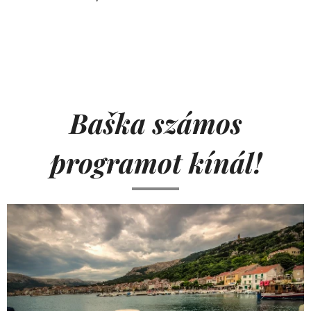
Ba
š
ka számos
programot kínál!