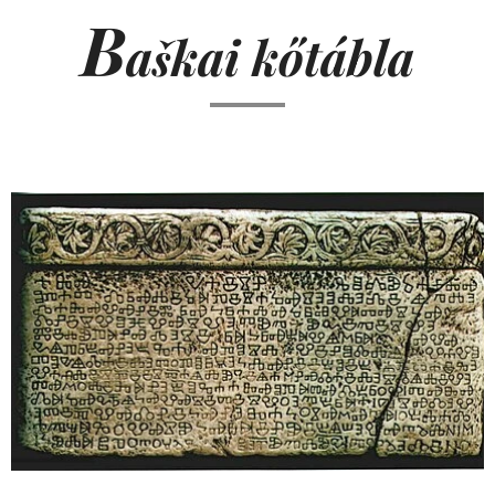
B
a
kai kőtábla
š