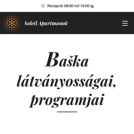
Recepció 08:00-tól 16:00-ig
Soleil Apartmanok
B
a
ka
š
látványosságai,
programjai